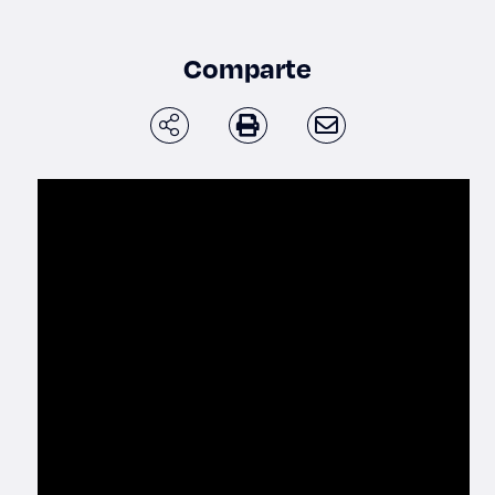
Enlaces de interés
Comparte
Aspirantes
Becas
Graduaciones
CRUCE
Derecho
Lo más buscado
Carreras